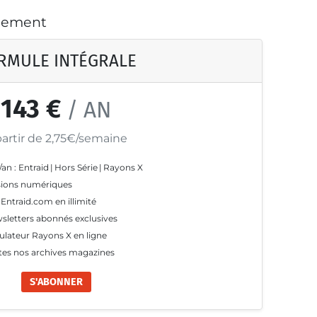
nnement
RMULE INTÉGRALE
143 €
/ AN
partir de 2,75€/semaine
/an : Entraid
|
Hors Série
|
Rayons X
sions numériques
 Entraid.com en illimité
sletters abonnés exclusives
ulateur Rayons X en ligne
tes nos archives magazines
S'ABONNER