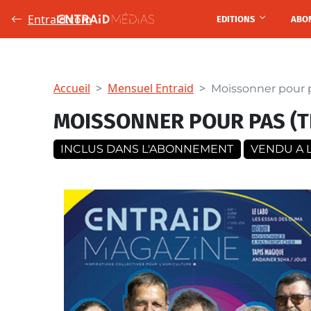
Entraid.com
ABO
EDITIONS
Accueil
Mensuel Entraid
Moissonner pour pa
MOISSONNER POUR PAS (TR
INCLUS DANS L'ABONNEMENT
VENDU A L