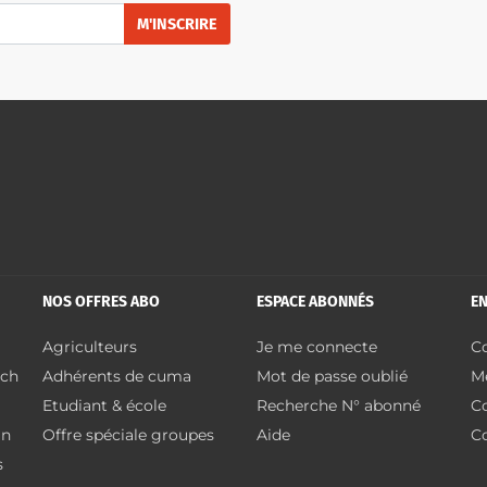
M'INSCRIRE
NOS OFFRES ABO
ESPACE ABONNÉS
EN
Agriculteurs
Je me connecte
C
 ch
Adhérents de cuma
Mot de passe oublié
M
Etudiant & école
Recherche N° abonné
Co
in
Offre spéciale groupes
Aide
Co
s