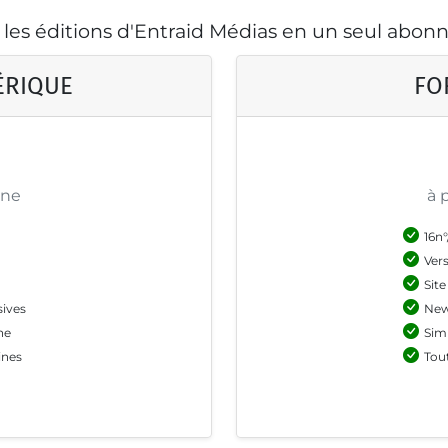
 les éditions d'Entraid Médias en un seul abo
ÉRIQUE
FO
ine
à 
16n°
Ver
Site
sives
New
ne
Sim
ines
Tou