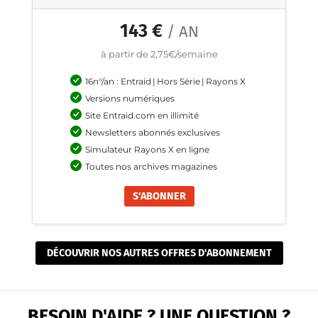
143 €
/ AN
à partir de 2,75€/semaine
16n°/an : Entraid
|
Hors Série
|
Rayons X
Versions numériques
Site Entraid.com en illimité
Newsletters abonnés exclusives
Simulateur Rayons X en ligne
Toutes nos archives magazines
S'ABONNER
DÉCOUVRIR NOS AUTRES OFFRES D'ABONNEMENT
BESOIN D'AIDE ? UNE QUESTION ?